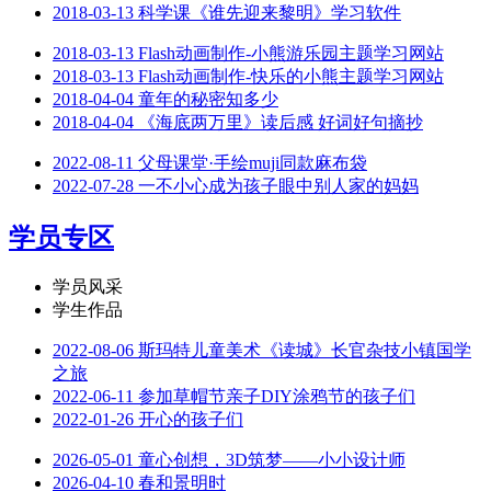
2018-03-13
科学课《谁先迎来黎明》学习软件
2018-03-13
Flash动画制作-小熊游乐园主题学习网站
2018-03-13
Flash动画制作-快乐的小熊主题学习网站
2018-04-04
童年的秘密知多少
2018-04-04
《海底两万里》读后感 好词好句摘抄
2022-08-11
父母课堂·手绘muji同款麻布袋
2022-07-28
一不小心成为孩子眼中别人家的妈妈
学员专区
学员风采
学生作品
2022-08-06
斯玛特儿童美术《读城》长官杂技小镇国学
之旅
2022-06-11
参加草帽节亲子DIY涂鸦节的孩子们
2022-01-26
开心的孩子们
2026-05-01
童心创想，3D筑梦——小小设计师
2026-04-10
春和景明时