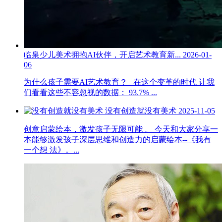
临泉少儿美术拥抱AI伙伴，开启艺术教育新...
2026-01-
06
为什么孩子需要AI艺术教育？ 在这个变革的时代 让我
们看看这些不容忽视的数据： 93.7% ...
没有创造就没有美术
2025-11-05
创意启蒙绘本，激发孩子无限可能 。 今天和大家分享一
本能够激发孩子深层思维和创造力的启蒙绘本--《我有
一个想 法》。...