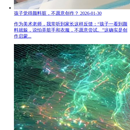
孩子觉得颜料脏，不愿意创作？
2026-01-30
作为美术老师，我常听到家长这样反馈：“孩子一看到颜
料就躲，说怕弄脏手和衣服，不愿意尝试。”这确实是创
作启蒙...