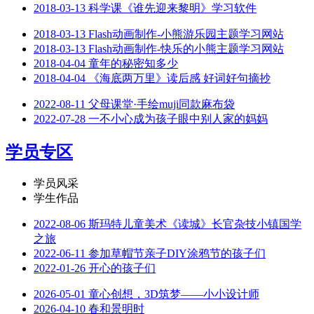
2018-03-13
科学课《谁先迎来黎明》学习软件
2018-03-13
Flash动画制作-小熊游乐园主题学习网站
2018-03-13
Flash动画制作-快乐的小熊主题学习网站
2018-04-04
童年的秘密知多少
2018-04-04
《海底两万里》读后感 好词好句摘抄
2022-08-11
父母课堂·手绘muji同款麻布袋
2022-07-28
一不小心成为孩子眼中别人家的妈妈
学员专区
学员风采
学生作品
2022-08-06
斯玛特儿童美术《读城》长官杂技小镇国学
之旅
2022-06-11
参加草帽节亲子DIY涂鸦节的孩子们
2022-01-26
开心的孩子们
2026-05-01
童心创想，3D筑梦——小小设计师
2026-04-10
春和景明时