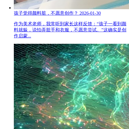
孩子觉得颜料脏，不愿意创作？
2026-01-30
作为美术老师，我常听到家长这样反馈：“孩子一看到颜
料就躲，说怕弄脏手和衣服，不愿意尝试。”这确实是创
作启蒙...