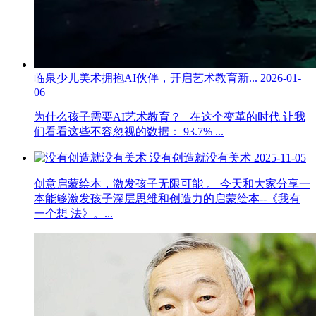
临泉少儿美术拥抱AI伙伴，开启艺术教育新...
2026-01-
06
为什么孩子需要AI艺术教育？ 在这个变革的时代 让我
们看看这些不容忽视的数据： 93.7% ...
没有创造就没有美术
2025-11-05
创意启蒙绘本，激发孩子无限可能 。 今天和大家分享一
本能够激发孩子深层思维和创造力的启蒙绘本--《我有
一个想 法》。...