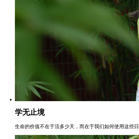
学无止境
生命的价值不在于活多少天，而在于我们如何使用这些日