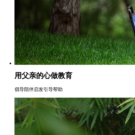
用父亲的心做教育
倡导陪伴启发引导帮助