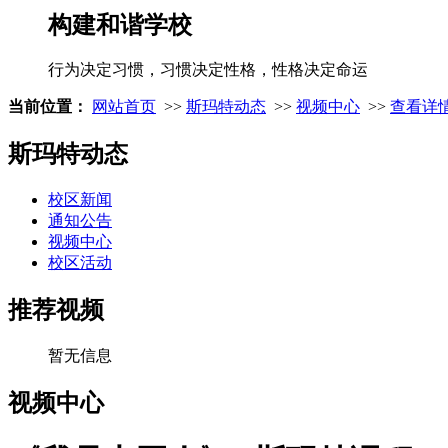
构建和谐学校
行为决定习惯，习惯决定性格，性格决定命运
当前位置：
网站首页
>>
斯玛特动态
>>
视频中心
>>
查看详
斯玛特动态
校区新闻
通知公告
视频中心
校区活动
推荐视频
暂无信息
视频中心