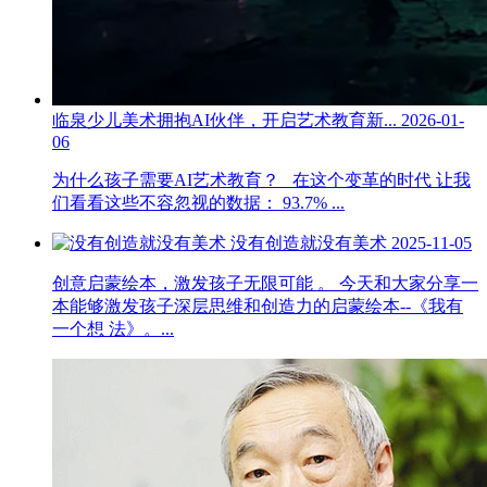
临泉少儿美术拥抱AI伙伴，开启艺术教育新...
2026-01-
06
为什么孩子需要AI艺术教育？ 在这个变革的时代 让我
们看看这些不容忽视的数据： 93.7% ...
没有创造就没有美术
2025-11-05
创意启蒙绘本，激发孩子无限可能 。 今天和大家分享一
本能够激发孩子深层思维和创造力的启蒙绘本--《我有
一个想 法》。...