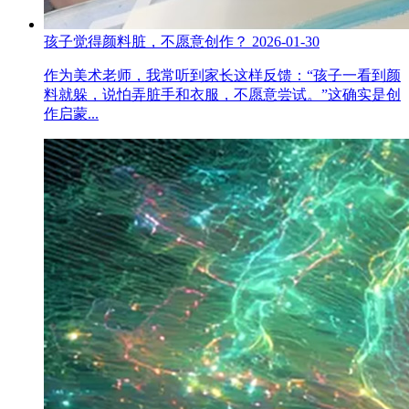
孩子觉得颜料脏，不愿意创作？
2026-01-30
作为美术老师，我常听到家长这样反馈：“孩子一看到颜
料就躲，说怕弄脏手和衣服，不愿意尝试。”这确实是创
作启蒙...