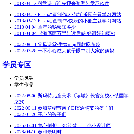
2018-03-13
科学课《谁先迎来黎明》学习软件
2018-03-13
Flash动画制作-小熊游乐园主题学习网站
2018-03-13
Flash动画制作-快乐的小熊主题学习网站
2018-04-04
童年的秘密知多少
2018-04-04
《海底两万里》读后感 好词好句摘抄
2022-08-11
父母课堂·手绘muji同款麻布袋
2022-07-28
一不小心成为孩子眼中别人家的妈妈
学员专区
学员风采
学生作品
2022-08-06
斯玛特儿童美术《读城》长官杂技小镇国学
之旅
2022-06-11
参加草帽节亲子DIY涂鸦节的孩子们
2022-01-26
开心的孩子们
2026-05-01
童心创想，3D筑梦——小小设计师
2026-04-10
春和景明时